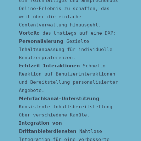
ein reichhaltiges und ansprechendes
Online-Erlebnis zu schaffen, das
weit über die einfache
Contentverwaltung hinausgeht.
𝗩𝗼𝗿𝘁𝗲𝗶𝗹𝗲 des Umstiegs auf eine DXP:
𝗣𝗲𝗿𝘀𝗼𝗻𝗮𝗹𝗶𝘀𝗶𝗲𝗿𝘂𝗻𝗴 Gezielte
Inhaltsanpassung für individuelle
Benutzerpräferenzen.
𝗘𝗰𝗵𝘁𝘇𝗲𝗶𝘁-𝗜𝗻𝘁𝗲𝗿𝗮𝗸𝘁𝗶𝗼𝗻𝗲𝗻 Schnelle
Reaktion auf Benutzerinteraktionen
und Bereitstellung personalisierter
Angebote.
𝗠𝗲𝗵𝗿𝗳𝗮𝗰𝗵𝗸𝗮𝗻𝗮𝗹-𝗨𝗻𝘁𝗲𝗿𝘀𝘁ü𝘁𝘇𝘂𝗻𝗴
Konsistente Inhaltsbereitstellung
über verschiedene Kanäle.
𝗜𝗻𝘁𝗲𝗴𝗿𝗮𝘁𝗶𝗼𝗻 𝘃𝗼𝗻
𝗗𝗿𝗶𝘁𝘁𝗮𝗻𝗯𝗶𝗲𝘁𝗲𝗿𝗱𝗶𝗲𝗻𝘀𝘁𝗲𝗻 Nahtlose
Integration für eine verbesserte